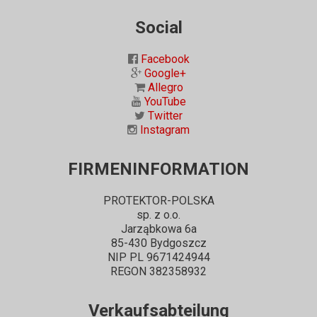
Social
Facebook
Google+
Allegro
YouTube
Twitter
Instagram
FIRMENINFORMATION
PROTEKTOR-POLSKA
sp. z o.o.
Jarząbkowa 6a
85-430 Bydgoszcz
NIP PL 9671424944
REGON 382358932
Verkaufsabteilung